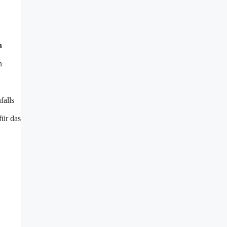
n
n
falls
ür das