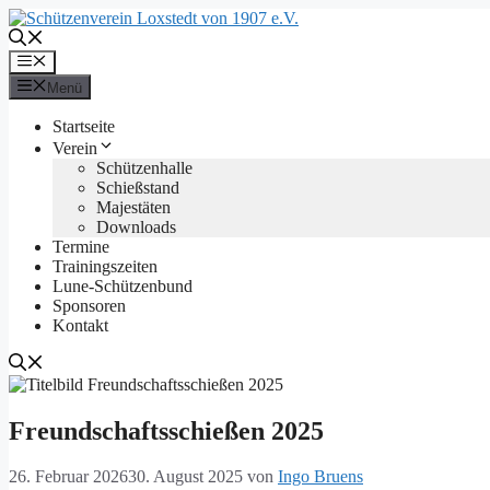
Zum
Inhalt
springen
Menü
Menü
Startseite
Verein
Schützenhalle
Schießstand
Majestäten
Downloads
Termine
Trainingszeiten
Lune-Schützenbund
Sponsoren
Kontakt
Freundschaftsschießen 2025
26. Februar 2026
30. August 2025
von
Ingo Bruens