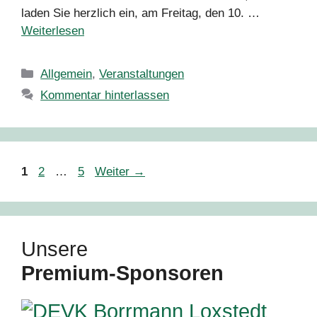
laden Sie herzlich ein, am Freitag, den 10. …
Weiterlesen
Kategorien
Allgemein
,
Veranstaltungen
Kommentar hinterlassen
Seite
Seite
Seite
1
2
…
5
Weiter
→
Unsere
Premium‑Sponsoren